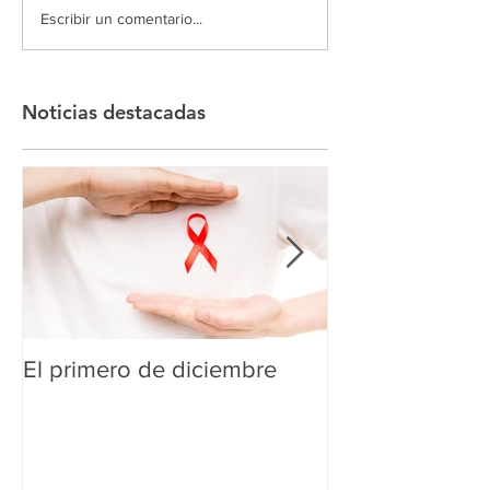
Escribir un comentario...
Noticias destacadas
El primero de diciembre
¿Es el PrEP la
VIH?