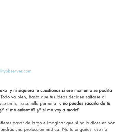
lityobserver.com
sexo  y ni siquiera te cuestionas si ese momento se podría 
 Todo va bien, hasta que tus ideas deciden saltarse al 
ce en ti,  la semilla germina  y
 no puedes sacarla de tu 
¿Y si me enfermé? ¿Y si me voy a morir?
fieres pasar de largo e imaginar que si no lo dices en voz 
, tendrás una protección mística. No te engañes, eso no 