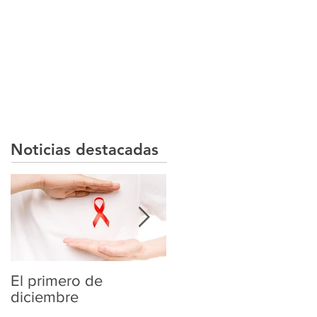
Noticias destacadas
El primero de
¿Es el PrEP la panace
diciembre
del VIH?