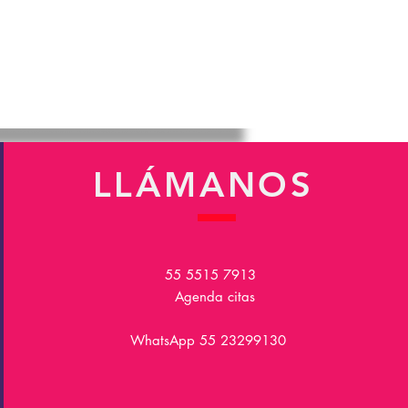
LLÁMANOS
55 5515 7913
Agenda citas
WhatsApp 55 23299130